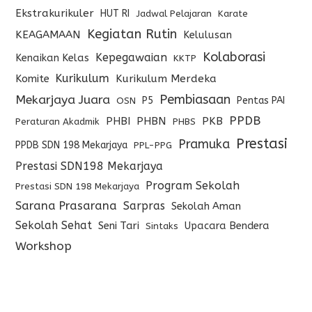
Ekstrakurikuler
HUT RI
Jadwal Pelajaran
Karate
Kegiatan Rutin
KEAGAMAAN
Kelulusan
Kolaborasi
Kepegawaian
Kenaikan Kelas
KKTP
Kurikulum
Komite
Kurikulum Merdeka
Pembiasaan
Mekarjaya Juara
P5
Pentas PAI
OSN
PPDB
PHBI
PHBN
PKB
Peraturan Akadmik
PHBS
Prestasi
Pramuka
PPDB SDN 198 Mekarjaya
PPL-PPG
Prestasi SDN198 Mekarjaya
Program Sekolah
Prestasi SDN 198 Mekarjaya
Sarana Prasarana
Sarpras
Sekolah Aman
Sekolah Sehat
Seni Tari
Upacara Bendera
Sintaks
Workshop