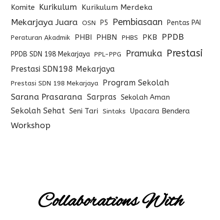
Kurikulum
Komite
Kurikulum Merdeka
Pembiasaan
Mekarjaya Juara
P5
Pentas PAI
OSN
PPDB
PHBI
PHBN
PKB
Peraturan Akadmik
PHBS
Prestasi
Pramuka
PPDB SDN 198 Mekarjaya
PPL-PPG
Prestasi SDN198 Mekarjaya
Program Sekolah
Prestasi SDN 198 Mekarjaya
Sarana Prasarana
Sarpras
Sekolah Aman
Sekolah Sehat
Seni Tari
Upacara Bendera
Sintaks
Workshop
Collaborations With