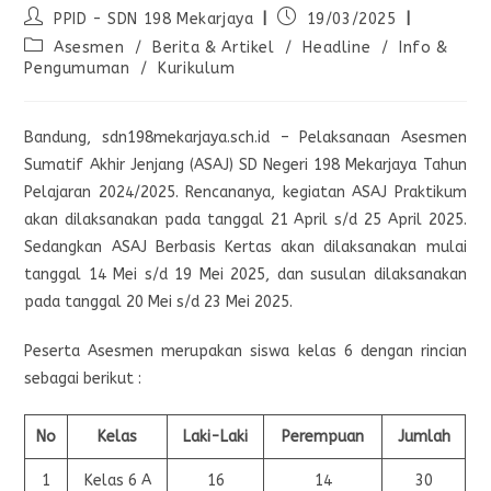
PPID - SDN 198 Mekarjaya
19/03/2025
Asesmen
/
Berita & Artikel
/
Headline
/
Info &
Pengumuman
/
Kurikulum
Bandung, sdn198mekarjaya.sch.id – Pelaksanaan Asesmen
Sumatif Akhir Jenjang (ASAJ) SD Negeri 198 Mekarjaya Tahun
Pelajaran 2024/2025. Rencananya, kegiatan ASAJ Praktikum
akan dilaksanakan pada tanggal 21 April s/d 25 April 2025.
Sedangkan ASAJ Berbasis Kertas akan dilaksanakan mulai
tanggal 14 Mei s/d 19 Mei 2025, dan susulan dilaksanakan
pada tanggal 20 Mei s/d 23 Mei 2025.
Peserta Asesmen merupakan siswa kelas 6 dengan rincian
sebagai berikut :
No
Kelas
Laki-Laki
Perempuan
Jumlah
1
Kelas 6 A
16
14
30