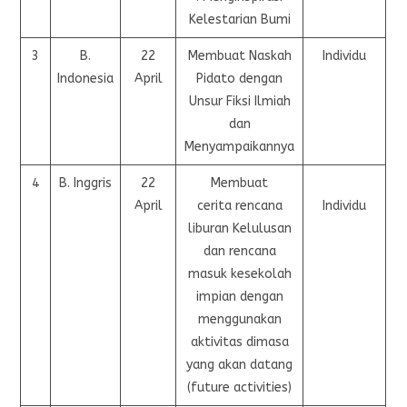
Kelestarian Bumi
3
B.
22
Membuat Naskah
Individu
Indonesia
April
Pidato dengan
Unsur Fiksi Ilmiah
dan
Menyampaikannya
4
B. Inggris
22
Membuat
April
cerita rencana
Individu
liburan Kelulusan
dan rencana
masuk kesekolah
impian dengan
menggunakan
aktivitas dimasa
yang akan datang
(future activities)