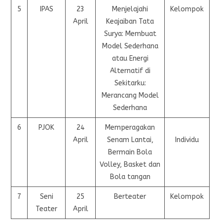
5
IPAS
23
Menjelajahi
Kelompok
April
Keajaiban Tata
Surya: Membuat
Model Sederhana
atau Energi
Alternatif di
Sekitarku:
Merancang Model
Sederhana
6
PJOK
24
Memperagakan
April
Senam Lantai,
Individu
Bermain Bola
Volley, Basket dan
Bola tangan
7
Seni
25
Berteater
Kelompok
Teater
April