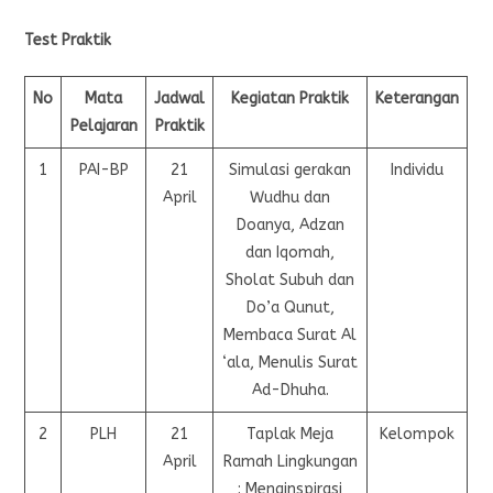
Test Praktik
No
Mata
Jadwal
Kegiatan Praktik
Keterangan
Pelajaran
Praktik
1
PAI-BP
21
Simulasi gerakan
Individu
April
Wudhu dan
Doanya, Adzan
dan Iqomah,
Sholat Subuh dan
Do’a Qunut,
Membaca Surat Al
‘ala, Menulis Surat
Ad-Dhuha.
2
PLH
21
Taplak Meja
Kelompok
April
Ramah Lingkungan
: Menginspirasi