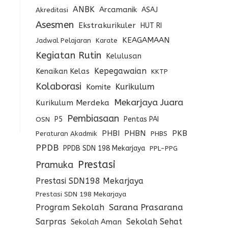
ANBK
Arcamanik
ASAJ
Akreditasi
Asesmen
Ekstrakurikuler
HUT RI
KEAGAMAAN
Jadwal Pelajaran
Karate
Kegiatan Rutin
Kelulusan
Kepegawaian
Kenaikan Kelas
KKTP
Kolaborasi
Kurikulum
Komite
Mekarjaya Juara
Kurikulum Merdeka
Pembiasaan
P5
Pentas PAI
OSN
PHBI
PHBN
PKB
Peraturan Akadmik
PHBS
PPDB
PPDB SDN 198 Mekarjaya
PPL-PPG
Prestasi
Pramuka
Prestasi SDN198 Mekarjaya
Prestasi SDN 198 Mekarjaya
Program Sekolah
Sarana Prasarana
Sarpras
Sekolah Sehat
Sekolah Aman