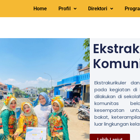
Home
Profil
Direktori
Progr
Ekstrak
Komuni
Ekstrakurikuler d
pada kegiatan di 
dilakukan di sekola
komunitas bel
kesempatan unt
bakat, keterampil
luar lingkungan kela
Lebih Lanjut