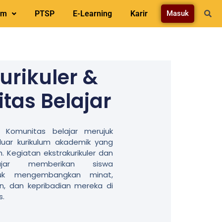
am
PTSP
E-Learning
Karir
Masuk
urikuler &
tas Belajar
an Komunitas belajar merujuk
luar kurikulum akademik yang
h. Kegiatan ekstrakurikuler dan
ajar memberikan siswa
uk mengembangkan minat,
an, dan kepribadian mereka di
s.