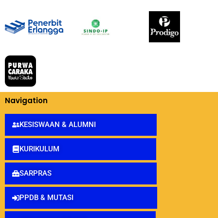
Navigation
KESISWAAN & ALUMNI
KURIKULUM
SARPRAS
PPDB & MUTASI