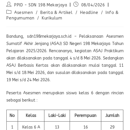
PPID - SDN 198 Mekarjaya
08/04/2026
Asesmen
/
Berita & Artikel
/
Headline
/
Info &
Pengumuman
/
Kurikulum
Bandung, sdn198mekarjaya.sch.id – Pelaksanaan Asesmen
Sumatif Akhir Jenjang (ASAJ) SD Negeri 198 Mekarjaya Tahun
Pelajaran 2025/2026. Rencananya, kegiatan ASAJ Praktikum
akan dilaksanakan pada tanggal 4 s/d 8 Mei 2026. Sedangkan
ASAJ Berbasis Kertas akan dilaksanakan mulai tanggal 11
Mei s/d 18 Mei 2026, dan susulan dilaksanakan pada tanggal
19 Mei s/d 24 Mei 2026.
Peserta Asesmen merupakan siswa kelas 6 dengan rincian
sebagai berikut :
No
Kelas
Laki-Laki
Perempuan
Jumlah
1
Kelas 6 A
13
16
29