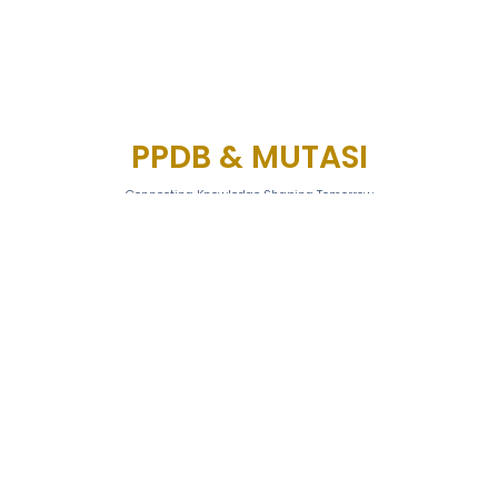
PPDB & MUTASI
Connecting Knowledge Shaping Tomorrow
PPDB & MUTASI
SPMB Kota Bandung Tahun 2026/2027
PPID - SDN 198 Mekarjaya
08/05/2026