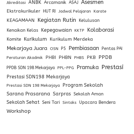
Asesmen
ANBK
Arcamanik
ASAJ
Akreditasi
Ekstrakurikuler
HUT RI
Jadwal Pelajaran
Karate
Kegiatan Rutin
KEAGAMAAN
Kelulusan
Kolaborasi
Kepegawaian
Kenaikan Kelas
KKTP
Kurikulum
Komite
Kurikulum Merdeka
Pembiasaan
Mekarjaya Juara
P5
Pentas PAI
OSN
PPDB
PHBI
PHBN
PKB
Peraturan Akadmik
PHBS
Prestasi
Pramuka
PPDB SDN 198 Mekarjaya
PPL-PPG
Prestasi SDN198 Mekarjaya
Program Sekolah
Prestasi SDN 198 Mekarjaya
Sarana Prasarana
Sarpras
Sekolah Aman
Sekolah Sehat
Seni Tari
Upacara Bendera
Sintaks
Workshop