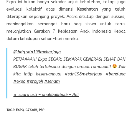
Expo ini bukan hanya sekadar unjuk kebolehan, tetapi juga
evaluasi kolektif atas dimensi
Kesehatan
yang telah
diterapkan sepanjang proyek. Acara ditutup dengan sukses,
meninggalkan semangat baru bagi siswa untuk terus
melanjutkan Gerakan 7 Kebiasaan Anak Indonesia Hebat
dalam kehidupan sehari-hari mereka.
@bdg.sdn198mekarjaya
PETJAAAAH! Expo SEGAR: SEMARAK GENERASI SEHAT DAN
BUGAR telah terlaksana dengan amaat ramaaaiii!
Yuk
kita intip keseruannya!
#sdn198mekarjaya
#bandung
#expo
#proyek
#senam
♬ suara asli – anakbaikbaik – Aiii
TAGS
:
EXPO
,
G7KAIH
,
PBP