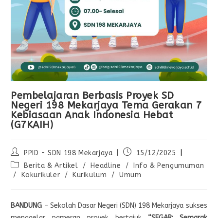
Pembelajaran Berbasis Proyek SD
Negeri 198 Mekarjaya Tema Gerakan 7
Kebiasaan Anak Indonesia Hebat
(G7KAIH)
PPID - SDN 198 Mekarjaya
15/12/2025
Berita & Artikel
/
Headline
/
Info & Pengumuman
/
Kokurikuler
/
Kurikulum
/
Umum
BANDUNG
– Sekolah Dasar Negeri (SDN) 198 Mekarjaya sukses
menggelar pameran proyek bertajuk
“SEGAR: Semarak