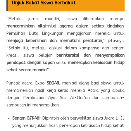
Unjuk Bakat Siswa Berbakat
“Melalui jurnal mandiri, siswa diharapkan mampu
mencerminkan nilai-nilai agama dalam setiap tindakan
.
Pemilihan Duta Lingkungan mengajarkan mereka untuk
menjaga kebersihan dan mematuhi peraturan
,” jelasnya.
“Selain itu, melalui diskusi dalam kampanye dan senam
kreasi, siswa belajar
berinteraksi dan menyampaikan
pendapat dengan sopan
serta
menerapkan kebiasaan hidup
sehat secara mandiri
.”
Puncak acara, Expo
SEGAR
, menjadi ajang bagi siswa untuk
memamerkan hasil kerja keras mereka. Acara yang dibuka
dengan Pembacaan Ayat Suci Al-Qur’an dan sambutan-
sambutan ini menampilkan:
Senam G7KAIH:
Dipimpin oleh perwakilan siswa Juara 1-3,
yang menunjukkan hasil penerapan kebiasaan hidup sehat