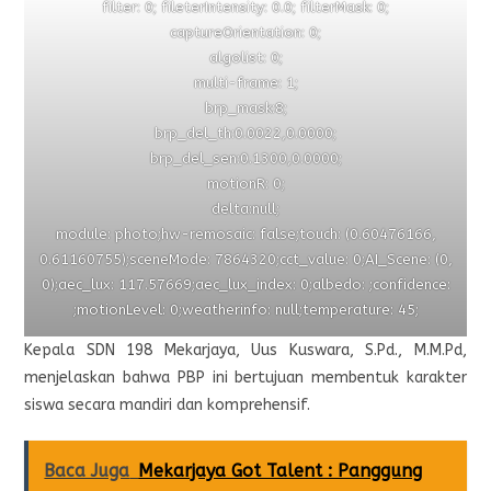
filter: 0; fileterIntensity: 0.0; filterMask: 0;
captureOrientation: 0;
algolist: 0;
multi-frame: 1;
brp_mask:8;
brp_del_th:0.0022,0.0000;
brp_del_sen:0.1300,0.0000;
motionR: 0;
delta:null;
module: photo;hw-remosaic: false;touch: (0.60476166,
0.61160755);sceneMode: 7864320;cct_value: 0;AI_Scene: (0,
0);aec_lux: 117.57669;aec_lux_index: 0;albedo: ;confidence:
;motionLevel: 0;weatherinfo: null;temperature: 45;
Kepala SDN 198 Mekarjaya, Uus Kuswara, S.Pd., M.M.Pd,
menjelaskan bahwa PBP ini bertujuan membentuk karakter
siswa secara mandiri dan komprehensif.
Baca Juga
Mekarjaya Got Talent : Panggung