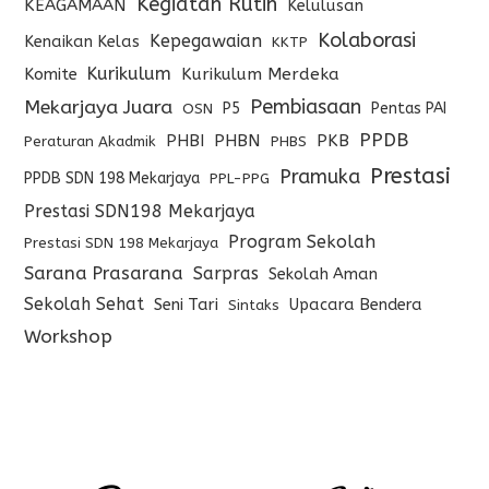
Kegiatan Rutin
KEAGAMAAN
Kelulusan
Kolaborasi
Kepegawaian
Kenaikan Kelas
KKTP
Kurikulum
Komite
Kurikulum Merdeka
Pembiasaan
Mekarjaya Juara
P5
Pentas PAI
OSN
PPDB
PHBI
PHBN
PKB
Peraturan Akadmik
PHBS
Prestasi
Pramuka
PPDB SDN 198 Mekarjaya
PPL-PPG
Prestasi SDN198 Mekarjaya
Program Sekolah
Prestasi SDN 198 Mekarjaya
Sarana Prasarana
Sarpras
Sekolah Aman
Sekolah Sehat
Seni Tari
Upacara Bendera
Sintaks
Workshop