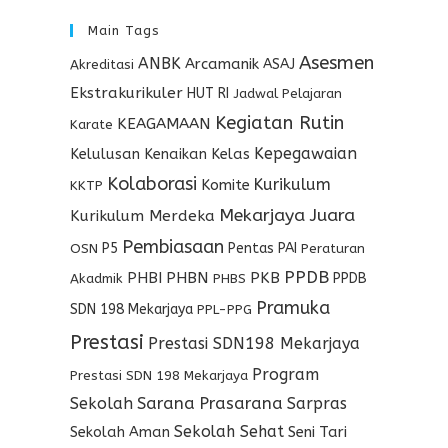
Main Tags
Asesmen
ANBK
Arcamanik
ASAJ
Akreditasi
Ekstrakurikuler
HUT RI
Jadwal Pelajaran
Kegiatan Rutin
KEAGAMAAN
Karate
Kepegawaian
Kelulusan
Kenaikan Kelas
Kolaborasi
Kurikulum
Komite
KKTP
Mekarjaya Juara
Kurikulum Merdeka
Pembiasaan
P5
Pentas PAI
OSN
Peraturan
PPDB
PHBI
PHBN
PKB
PPDB
Akadmik
PHBS
Pramuka
SDN 198 Mekarjaya
PPL-PPG
Prestasi
Prestasi SDN198 Mekarjaya
Program
Prestasi SDN 198 Mekarjaya
Sekolah
Sarana Prasarana
Sarpras
Sekolah Sehat
Seni Tari
Sekolah Aman