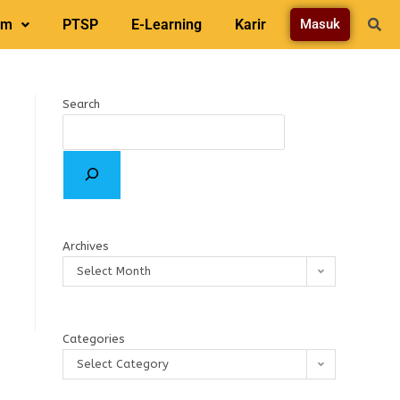
am
PTSP
E-Learning
Karir
Masuk
Search
Archives
Select Month
Categories
Select Category