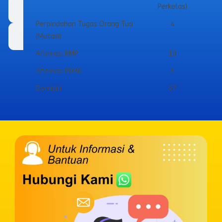
Perkelas)
Sekolah Perbatasan
Perpindahan Tugas Orang Tua
4
(Mutasi)
Dokumen SPMB
Afirmasi RMP
10
Afirmasi PDBK
3
Domisili
67