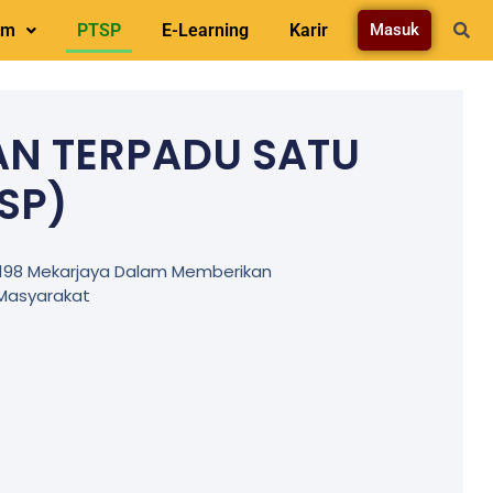
am
PTSP
E-Learning
Karir
Masuk
N TERPADU SATU
SP)
 198 Mekarjaya Dalam Memberikan
Masyarakat