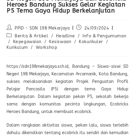
Heroes Bandung Sukses Gelar Kegiatan
P5 Tema Gaya Hidup Berkelanjutan
PPID - SDN 198 Mekarjaya
24/09/2024
Berita & Artikel
/
Headline
/
Info & Pengumuman
/
Kepegawaian
/
Kesiswaan
/
Kokurikuler
/
Kurikulum
/
Workshop
https://sdn198mekarjaya.sch.id, Bandung – Siswa-siswi SD
Negeri 198 Mekarjaya, Kecamatan Arcamanik, Kota Bandung,
sukses melaksanakan kegiatan Projek Penguatan Profil
Pelajar Pancasila (P5) dengan tema Gaya Hidup
Berkelanjutan. Dalam kegiatan pekan P5, sekolah bekerja
sama dengan komunitas pecinta lingkungan, Ecobricks
Heroes Bandung, untuk membuat ecobrick.
Dalam rangkaian aktivitas siswa, pekan lalu, siswa terlebih
dahulu dikenalkan tentang ecobrick itu sendiri dan kemudian