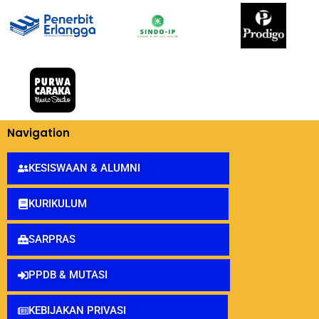
Navigation
KESISWAAN & ALUMNI
KURIKULUM
SARPRAS
PPDB & MUTASI
KEBIJAKAN PRIVASI