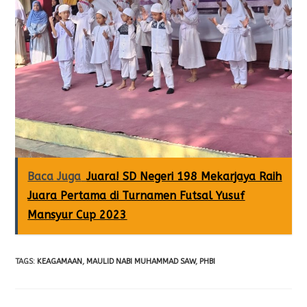
Baca Juga
Juara! SD Negeri 198 Mekarjaya Raih
Juara Pertama di Turnamen Futsal Yusuf
Mansyur Cup 2023
TAGS
:
KEAGAMAAN
,
MAULID NABI MUHAMMAD SAW
,
PHBI