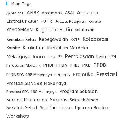
Main Tags
Asesmen
ANBK
Arcamanik
ASAJ
Akreditasi
Ekstrakurikuler
HUT RI
Jadwal Pelajaran
Karate
Kegiatan Rutin
KEAGAMAAN
Kelulusan
Kolaborasi
Kepegawaian
Kenaikan Kelas
KKTP
Kurikulum
Komite
Kurikulum Merdeka
Pembiasaan
Mekarjaya Juara
P5
Pentas PAI
OSN
PPDB
PHBI
PHBN
PKB
Peraturan Akadmik
PHBS
Prestasi
Pramuka
PPDB SDN 198 Mekarjaya
PPL-PPG
Prestasi SDN198 Mekarjaya
Program Sekolah
Prestasi SDN 198 Mekarjaya
Sarana Prasarana
Sarpras
Sekolah Aman
Sekolah Sehat
Seni Tari
Upacara Bendera
Sintaks
Workshop