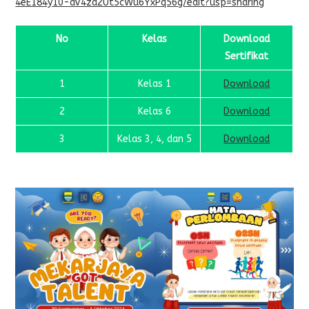
4eE184y10-aV4za2Ut5cWu6YxPq56g/edit?usp=sharing
No
Kelas
Download
Sertifikat
1
Kelas 1
Download
2
Kelas 6
Download
3
Kelas 3, 4, dan 5
Download