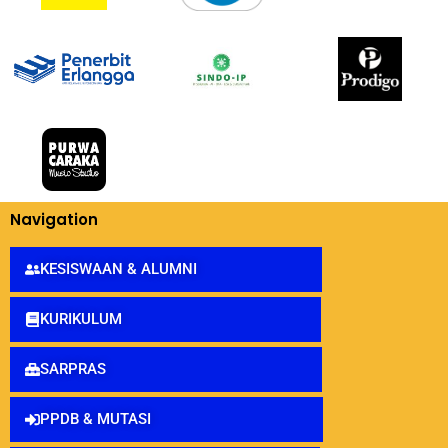
Navigation
KESISWAAN & ALUMNI
KURIKULUM
SARPRAS
PPDB & MUTASI