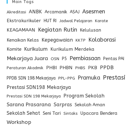
Main Tags
Asesmen
ANBK
Arcamanik
ASAJ
Akreditasi
Ekstrakurikuler
HUT RI
Jadwal Pelajaran
Karate
Kegiatan Rutin
KEAGAMAAN
Kelulusan
Kolaborasi
Kepegawaian
Kenaikan Kelas
KKTP
Kurikulum
Komite
Kurikulum Merdeka
Pembiasaan
Mekarjaya Juara
P5
Pentas PAI
OSN
PPDB
PHBI
PHBN
PKB
Peraturan Akadmik
PHBS
Prestasi
Pramuka
PPDB SDN 198 Mekarjaya
PPL-PPG
Prestasi SDN198 Mekarjaya
Program Sekolah
Prestasi SDN 198 Mekarjaya
Sarana Prasarana
Sarpras
Sekolah Aman
Sekolah Sehat
Seni Tari
Upacara Bendera
Sintaks
Workshop