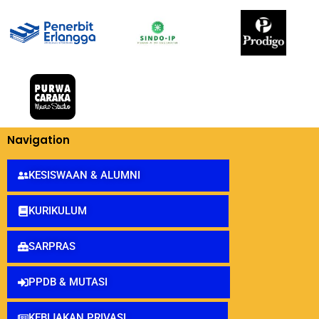
Navigation
KESISWAAN & ALUMNI
KURIKULUM
SARPRAS
PPDB & MUTASI
KEBIJAKAN PRIVASI