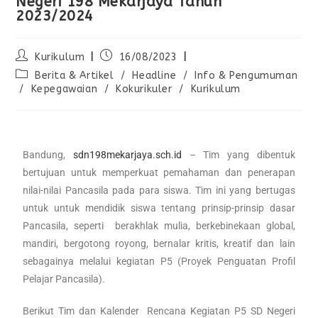
Negeri 198 Mekarjaya Tahun
2023/2024
Kurikulum
16/08/2023
Berita & Artikel
/
Headline
/
Info & Pengumuman
/
Kepegawaian
/
Kokurikuler
/
Kurikulum
Bandung,
sdn198mekarjaya.sch.id
– Tim yang dibentuk
bertujuan untuk memperkuat pemahaman dan penerapan
nilai-nilai Pancasila pada para siswa. Tim ini yang bertugas
untuk untuk mendidik siswa tentang prinsip-prinsip dasar
Pancasila, seperti berakhlak mulia, berkebinekaan global,
mandiri, bergotong royong, bernalar kritis, kreatif dan lain
sebagainya melalui kegiatan P5 (Proyek Penguatan Profil
Pelajar Pancasila).
Berikut Tim dan Kalender Rencana Kegiatan P5 SD Negeri