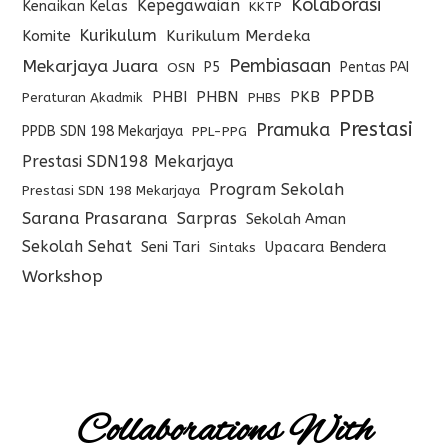
Kolaborasi
Kepegawaian
Kenaikan Kelas
KKTP
Kurikulum
Komite
Kurikulum Merdeka
Pembiasaan
Mekarjaya Juara
P5
Pentas PAI
OSN
PPDB
PHBI
PHBN
PKB
Peraturan Akadmik
PHBS
Prestasi
Pramuka
PPDB SDN 198 Mekarjaya
PPL-PPG
Prestasi SDN198 Mekarjaya
Program Sekolah
Prestasi SDN 198 Mekarjaya
Sarana Prasarana
Sarpras
Sekolah Aman
Sekolah Sehat
Seni Tari
Upacara Bendera
Sintaks
Workshop
Collaborations With