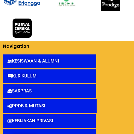
Navigation
KESISWAAN & ALUMNI
KURIKULUM
SARPRAS
PPDB & MUTASI
KEBIJAKAN PRIVASI