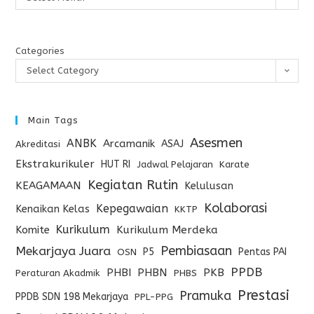
Categories
Select Category
Main Tags
Asesmen
ANBK
Arcamanik
ASAJ
Akreditasi
Ekstrakurikuler
HUT RI
Jadwal Pelajaran
Karate
Kegiatan Rutin
KEAGAMAAN
Kelulusan
Kolaborasi
Kepegawaian
Kenaikan Kelas
KKTP
Kurikulum
Komite
Kurikulum Merdeka
Pembiasaan
Mekarjaya Juara
P5
Pentas PAI
OSN
PPDB
PHBI
PHBN
PKB
Peraturan Akadmik
PHBS
Prestasi
Pramuka
PPDB SDN 198 Mekarjaya
PPL-PPG