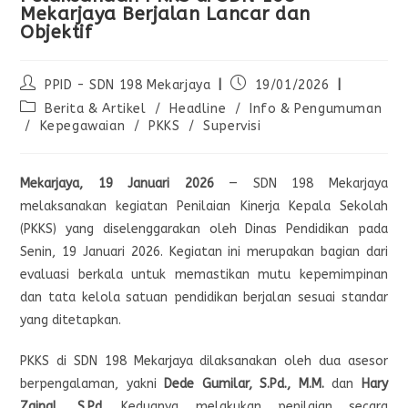
Mekarjaya Berjalan Lancar dan
Objektif
PPID - SDN 198 Mekarjaya
19/01/2026
Berita & Artikel
/
Headline
/
Info & Pengumuman
/
Kepegawaian
/
PKKS
/
Supervisi
Mekarjaya, 19 Januari 2026
— SDN 198 Mekarjaya
melaksanakan kegiatan Penilaian Kinerja Kepala Sekolah
(PKKS) yang diselenggarakan oleh Dinas Pendidikan pada
Senin, 19 Januari 2026. Kegiatan ini merupakan bagian dari
evaluasi berkala untuk memastikan mutu kepemimpinan
dan tata kelola satuan pendidikan berjalan sesuai standar
yang ditetapkan.
PKKS di SDN 198 Mekarjaya dilaksanakan oleh dua asesor
berpengalaman, yakni
Dede Gumilar, S.Pd., M.M.
dan
Hary
Zainal, S.Pd.
Keduanya melakukan penilaian secara