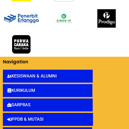
Navigation
KESISWAAN & ALUMNI
KURIKULUM
SARPRAS
PPDB & MUTASI