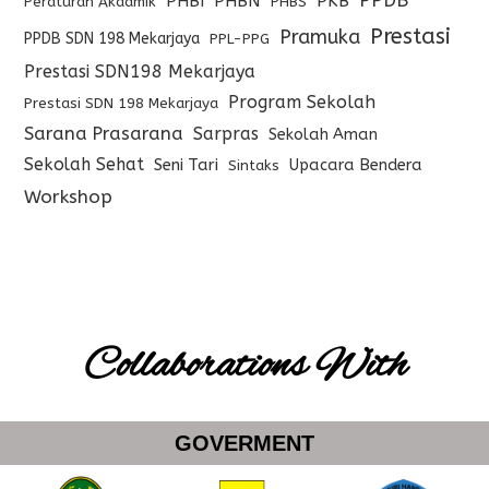
PPDB
PHBI
PHBN
PKB
Peraturan Akadmik
PHBS
Prestasi
Pramuka
PPDB SDN 198 Mekarjaya
PPL-PPG
Prestasi SDN198 Mekarjaya
Program Sekolah
Prestasi SDN 198 Mekarjaya
Sarana Prasarana
Sarpras
Sekolah Aman
Sekolah Sehat
Seni Tari
Upacara Bendera
Sintaks
Workshop
Collaborations With
GOVERMENT