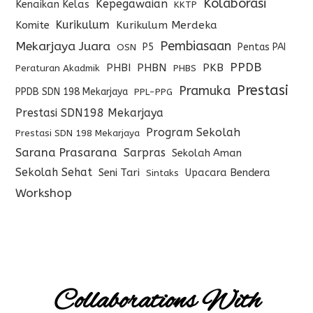
Kolaborasi
Kepegawaian
Kenaikan Kelas
KKTP
Kurikulum
Komite
Kurikulum Merdeka
Pembiasaan
Mekarjaya Juara
P5
Pentas PAI
OSN
PPDB
PHBI
PHBN
PKB
Peraturan Akadmik
PHBS
Prestasi
Pramuka
PPDB SDN 198 Mekarjaya
PPL-PPG
Prestasi SDN198 Mekarjaya
Program Sekolah
Prestasi SDN 198 Mekarjaya
Sarana Prasarana
Sarpras
Sekolah Aman
Sekolah Sehat
Seni Tari
Upacara Bendera
Sintaks
Workshop
Collaborations With