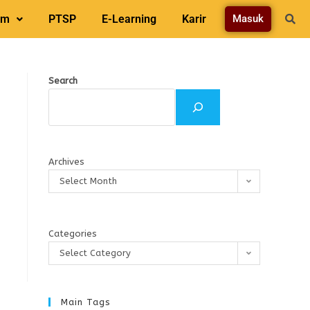
am
PTSP
E-Learning
Karir
Masuk
Search
Archives
Select Month
Categories
Select Category
Main Tags