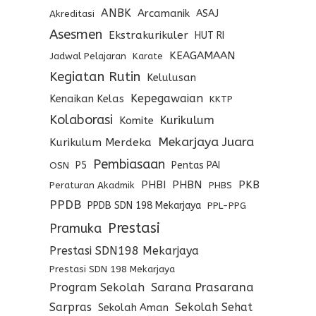
ANBK
Arcamanik
ASAJ
Akreditasi
Asesmen
Ekstrakurikuler
HUT RI
KEAGAMAAN
Jadwal Pelajaran
Karate
Kegiatan Rutin
Kelulusan
Kepegawaian
Kenaikan Kelas
KKTP
Kolaborasi
Kurikulum
Komite
Mekarjaya Juara
Kurikulum Merdeka
Pembiasaan
P5
Pentas PAI
OSN
PHBI
PHBN
PKB
Peraturan Akadmik
PHBS
PPDB
PPDB SDN 198 Mekarjaya
PPL-PPG
Prestasi
Pramuka
Prestasi SDN198 Mekarjaya
Prestasi SDN 198 Mekarjaya
Program Sekolah
Sarana Prasarana
Sarpras
Sekolah Sehat
Sekolah Aman