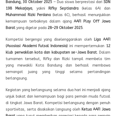
Bandung, 30 Oktober 2025
— Dua siswa berprestasi dari
SDN
198 Mekarjaya
, yakni
Rifky Septiandra
(kelas 6A) dan
Muhammad Rizki Perdana
(kelas 6C), berhasil menunjukkan
kemampuan terbaiknya dalam ajang
AAFI Play Off Jawa
Barat
yang digelar pada
28–29 Oktober 2025
.
Kompetisi bergengsi yang diselenggarakan oleh
Liga AAFI
(Asosiasi Akademi Futsal Indonesia)
ini mempertemukan
12
klub perwakilan kota dan kabupaten se-Jawa Barat
. Dalam
turnamen tersebut, Rifky dan Rizki tampil membela tim
yang mewakili Kota Bandung dan berhasil membawa
semangat juang yang tinggi selama pertandingan
berlangsung.
Kegiatan yang berlangsung selama dua hari ini menjadi ajang
unjuk bakat dan kemampuan bagi para pemain muda futsal
di tingkat Jawa Barat. Kompetisi berlangsung dengan penuh
sportivitas, serta disaksikan langsung oleh
Ketua AAFI Jawa
Barat
yang turut memberikan apresiasi kepada para pemain