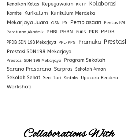
Kolaborasi
Kepegawaian
Kenaikan Kelas
KKTP
Kurikulum
Komite
Kurikulum Merdeka
Pembiasaan
Mekarjaya Juara
P5
Pentas PAI
OSN
PPDB
PHBI
PHBN
PKB
Peraturan Akadmik
PHBS
Prestasi
Pramuka
PPDB SDN 198 Mekarjaya
PPL-PPG
Prestasi SDN198 Mekarjaya
Program Sekolah
Prestasi SDN 198 Mekarjaya
Sarana Prasarana
Sarpras
Sekolah Aman
Sekolah Sehat
Seni Tari
Upacara Bendera
Sintaks
Workshop
Collaborations With