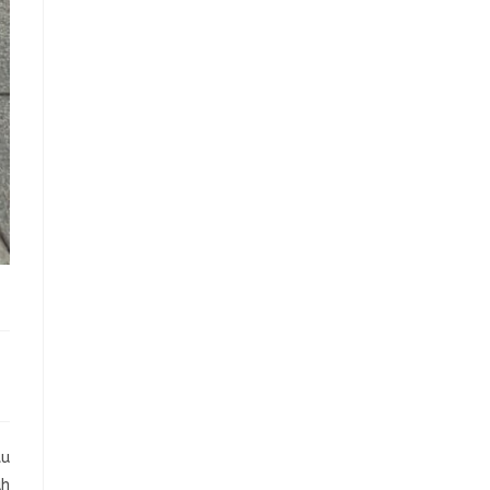
tu
ah