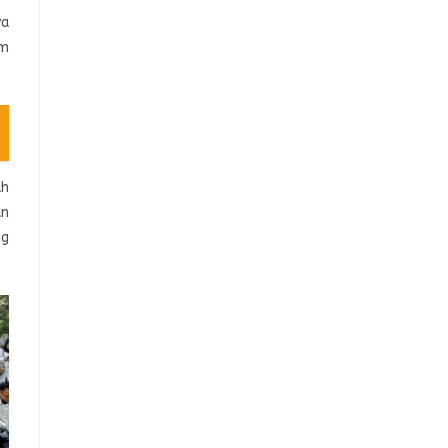
ya
am
ah
an
ng