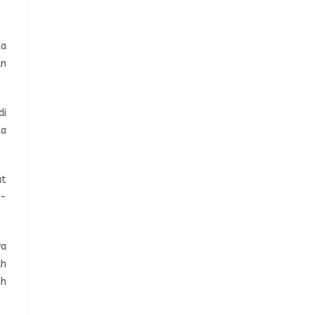
ta
an
di
da
at
k-
ya
ah
ih