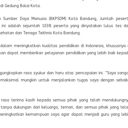
 di Gedung Balai Kota.
 Sumber Daya Manusia (BKPSDM) Kota Bandung, Jumlah peser
i ini adalah sejumlah 1038 peserta yang dinyatakan lulus tes d
Kesehatan dan Tenaga Tekhnis Kota Bandung.
alam meningkatkan kualitas pendidikan di Indonesia, khususnya 
kan dapat memberikan pelayanan pendidikan yang lebih baik kepa
engungkapkan rasa syukur dan haru atas pencapaian ini. “Saya sang
semaksimal mungkin untuk menjalankan tugas saya dengan sebai
an rasa terima kasih kepada semua pihak yang telah mendukungn
ni tanpa dukungan dari keluarga, teman, dan semua pihak yang tel
 meningkatkan kemampuan saya agar dapat menjadi guru yang leb