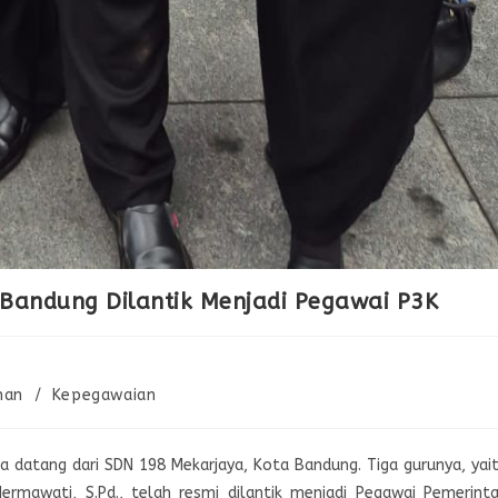
Bandung Dilantik Menjadi Pegawai P3K
man
/
Kepegawaian
a datang dari SDN 198 Mekarjaya, Kota Bandung. Tiga gurunya, yai
 Hermawati, S.Pd., telah resmi dilantik menjadi Pegawai Pemerint