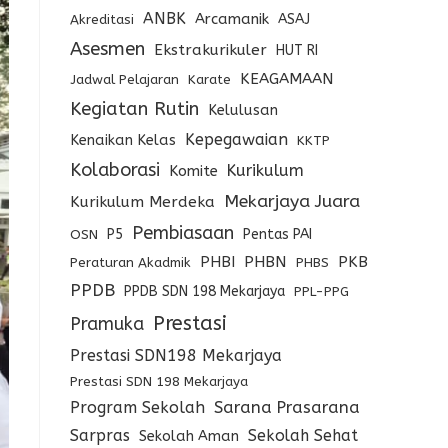
ANBK
Arcamanik
ASAJ
Akreditasi
Asesmen
Ekstrakurikuler
HUT RI
KEAGAMAAN
Jadwal Pelajaran
Karate
Kegiatan Rutin
Kelulusan
Kepegawaian
Kenaikan Kelas
KKTP
Kolaborasi
Kurikulum
Komite
Mekarjaya Juara
Kurikulum Merdeka
Pembiasaan
P5
Pentas PAI
OSN
PHBI
PHBN
PKB
Peraturan Akadmik
PHBS
PPDB
PPDB SDN 198 Mekarjaya
PPL-PPG
Prestasi
Pramuka
Prestasi SDN198 Mekarjaya
Prestasi SDN 198 Mekarjaya
Program Sekolah
Sarana Prasarana
Sarpras
Sekolah Sehat
Sekolah Aman