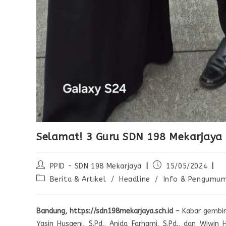
Selamat! 3 Guru SDN 198 Mekarjaya 
PPID - SDN 198 Mekarjaya
15/05/2024
Berita & Artikel
/
Headline
/
Info & Pengumu
Bandung, https://sdn198mekarjaya.sch.id
– Kabar gembir
Yasin Husaeni, S.Pd., Anida Farhami, S.Pd., dan Wiwin