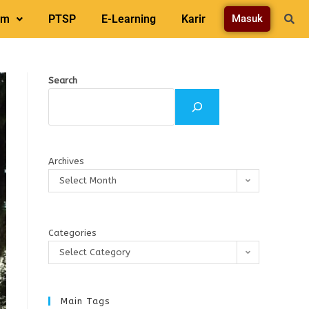
am
PTSP
E-Learning
Karir
Masuk
Search
Archives
Select Month
Categories
Select Category
Main Tags