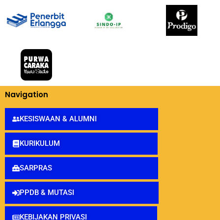
Navigation
KESISWAAN & ALUMNI
KURIKULUM
SARPRAS
PPDB & MUTASI
KEBIJAKAN PRIVASI