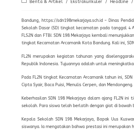
Berita & Artikel
/
Ekstrakurikuler
/
Headline
/
Bandung, https://sdn198mekarjaya.sch.id – Dinas Pendi
Sekolah Dasar (SD) tingkat kecamatan pada tanggal 4 
FLS2N dan FTBI. SDN 198 Mekarjaya kembali menunjukkan 
tingkat Kecamatan Arcamanik Kota Bandung. Kali ini, SDN
FL2N merupakan kegiatan tahunan yang diselenggaraka
Republik Indonesia. Tujuannya adalah untuk meningkatk
Pada FL2N tingkat Kecamatan Arcamanik tahun ini, SDN
Cipta Syair, Baca Puisi, Menulis Cerpen, dan Mendongeng.
Keberhasilan SDN 198 Mekarjaya dalam ajang FL2N ini tid
sekolah. Para siswa telah berlatih dengan giat di bawah 
Kepala Sekolah SDN 198 Mekarjaya, Bapak Uus Kuswara
siswanya. Ia mengatakan bahwa prestasi ini merupakan ha