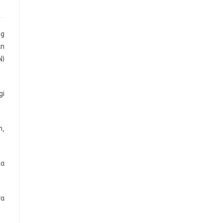
ng
an
N)
gi
n,
la
ra