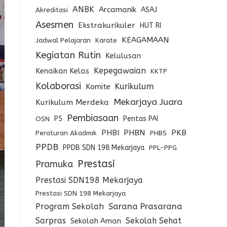
ANBK
Arcamanik
ASAJ
Akreditasi
Asesmen
Ekstrakurikuler
HUT RI
KEAGAMAAN
Jadwal Pelajaran
Karate
Kegiatan Rutin
Kelulusan
Kepegawaian
Kenaikan Kelas
KKTP
Kolaborasi
Kurikulum
Komite
Mekarjaya Juara
Kurikulum Merdeka
Pembiasaan
P5
Pentas PAI
OSN
PHBI
PHBN
PKB
Peraturan Akadmik
PHBS
PPDB
PPDB SDN 198 Mekarjaya
PPL-PPG
Prestasi
Pramuka
Prestasi SDN198 Mekarjaya
Prestasi SDN 198 Mekarjaya
Program Sekolah
Sarana Prasarana
Sarpras
Sekolah Sehat
Sekolah Aman