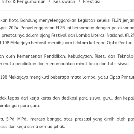
Info & Pengumuman
/
Kesiswaan
/
Prestasi
dikan Kota Bandung menyelenggarakan kegiatan seleksi FL2N jenja
April 2024. Penyelenggaraan FL2N ini bersamaan dengan pelaksana
prestasinya dalam ajang Festival dan Lomba Literasi Nasional (FL2
 198 Mekarjaya berhasil meraih juara I dalam kategori Cipta Pantun.
n oleh Kementerian Pendidikan, Kebudayaan, Riset, dan Teknolo
an mutu pendidikan dan menumbuhkan minat baca dan tulis siswa.
 198 Mekarjaya mengikuti beberapa mata lomba, yaitu Cipta Pantu
ak lepas dari kerja keras dan dedikasi para siswa, guru, dan kepa
bimbingan para guru.
, S.Pd, M.Pd., merasa bangga atas prestasi yang diraih oleh pa
sil dari kerja sama semua pihak.