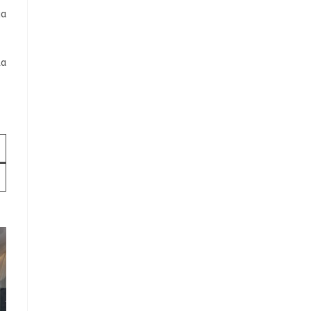
ja
ka