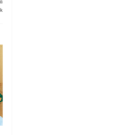
ra
ik