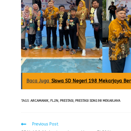
Baca Juga
Siswa SD Negeri 198 Mekarjaya Ber
TAGS
:
ARCAMANIK
,
FL2N
,
PRESTASI
,
PRESTASI SDN198 MEKARJAYA
Previous Post