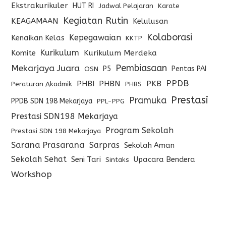
Ekstrakurikuler
HUT RI
Jadwal Pelajaran
Karate
Kegiatan Rutin
KEAGAMAAN
Kelulusan
Kolaborasi
Kepegawaian
Kenaikan Kelas
KKTP
Kurikulum
Komite
Kurikulum Merdeka
Pembiasaan
Mekarjaya Juara
P5
Pentas PAI
OSN
PPDB
PHBI
PHBN
PKB
Peraturan Akadmik
PHBS
Prestasi
Pramuka
PPDB SDN 198 Mekarjaya
PPL-PPG
Prestasi SDN198 Mekarjaya
Program Sekolah
Prestasi SDN 198 Mekarjaya
Sarana Prasarana
Sarpras
Sekolah Aman
Sekolah Sehat
Seni Tari
Upacara Bendera
Sintaks
Workshop