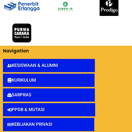
Navigation
KESISWAAN & ALUMNI
KURIKULUM
SARPRAS
PPDB & MUTASI
KEBIJAKAN PRIVASI