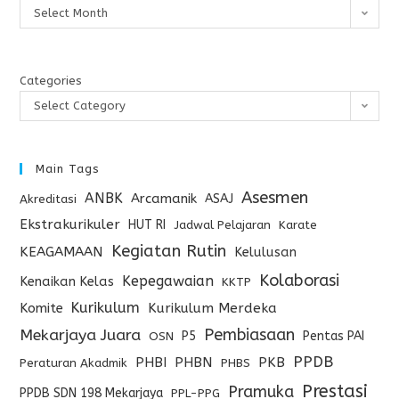
Select Month
Categories
Select Category
Main Tags
Asesmen
ANBK
Arcamanik
ASAJ
Akreditasi
Ekstrakurikuler
HUT RI
Jadwal Pelajaran
Karate
Kegiatan Rutin
KEAGAMAAN
Kelulusan
Kolaborasi
Kepegawaian
Kenaikan Kelas
KKTP
Kurikulum
Komite
Kurikulum Merdeka
Pembiasaan
Mekarjaya Juara
P5
Pentas PAI
OSN
PPDB
PHBI
PHBN
PKB
Peraturan Akadmik
PHBS
Prestasi
Pramuka
PPDB SDN 198 Mekarjaya
PPL-PPG