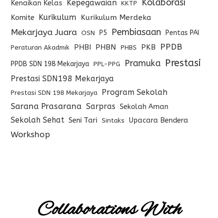
Kolaborasi
Kepegawaian
Kenaikan Kelas
KKTP
Kurikulum
Komite
Kurikulum Merdeka
Pembiasaan
Mekarjaya Juara
P5
Pentas PAI
OSN
PPDB
PHBI
PHBN
PKB
Peraturan Akadmik
PHBS
Prestasi
Pramuka
PPDB SDN 198 Mekarjaya
PPL-PPG
Prestasi SDN198 Mekarjaya
Program Sekolah
Prestasi SDN 198 Mekarjaya
Sarana Prasarana
Sarpras
Sekolah Aman
Sekolah Sehat
Seni Tari
Upacara Bendera
Sintaks
Workshop
Collaborations With