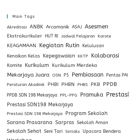
Main Tags
Asesmen
ANBK
Arcamanik
ASAJ
Akreditasi
Ekstrakurikuler
HUT RI
Jadwal Pelajaran
Karate
Kegiatan Rutin
KEAGAMAAN
Kelulusan
Kolaborasi
Kepegawaian
Kenaikan Kelas
KKTP
Kurikulum
Komite
Kurikulum Merdeka
Pembiasaan
Mekarjaya Juara
P5
Pentas PAI
OSN
PPDB
PHBI
PHBN
PKB
Peraturan Akadmik
PHBS
Prestasi
Pramuka
PPDB SDN 198 Mekarjaya
PPL-PPG
Prestasi SDN198 Mekarjaya
Program Sekolah
Prestasi SDN 198 Mekarjaya
Sarana Prasarana
Sarpras
Sekolah Aman
Sekolah Sehat
Seni Tari
Upacara Bendera
Sintaks