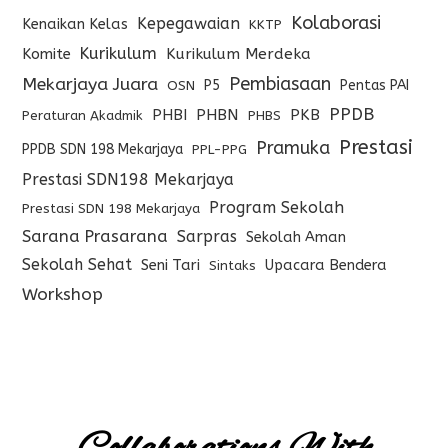
Kolaborasi
Kepegawaian
Kenaikan Kelas
KKTP
Kurikulum
Komite
Kurikulum Merdeka
Pembiasaan
Mekarjaya Juara
P5
Pentas PAI
OSN
PPDB
PHBI
PHBN
PKB
Peraturan Akadmik
PHBS
Prestasi
Pramuka
PPDB SDN 198 Mekarjaya
PPL-PPG
Prestasi SDN198 Mekarjaya
Program Sekolah
Prestasi SDN 198 Mekarjaya
Sarana Prasarana
Sarpras
Sekolah Aman
Sekolah Sehat
Seni Tari
Upacara Bendera
Sintaks
Workshop