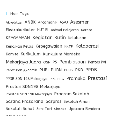
Main Tags
Asesmen
ANBK
Arcamanik
ASAJ
Akreditasi
Ekstrakurikuler
HUT RI
Jadwal Pelajaran
Karate
Kegiatan Rutin
KEAGAMAAN
Kelulusan
Kolaborasi
Kepegawaian
Kenaikan Kelas
KKTP
Kurikulum
Komite
Kurikulum Merdeka
Pembiasaan
Mekarjaya Juara
P5
Pentas PAI
OSN
PPDB
PHBI
PHBN
PKB
Peraturan Akadmik
PHBS
Prestasi
Pramuka
PPDB SDN 198 Mekarjaya
PPL-PPG
Prestasi SDN198 Mekarjaya
Program Sekolah
Prestasi SDN 198 Mekarjaya
Sarana Prasarana
Sarpras
Sekolah Aman
Sekolah Sehat
Seni Tari
Upacara Bendera
Sintaks