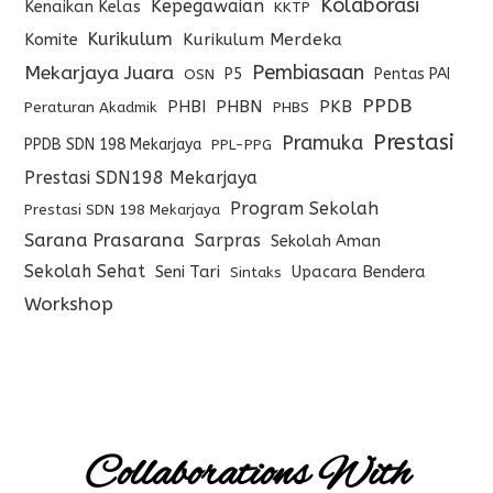
Kolaborasi
Kepegawaian
Kenaikan Kelas
KKTP
Kurikulum
Komite
Kurikulum Merdeka
Pembiasaan
Mekarjaya Juara
P5
Pentas PAI
OSN
PPDB
PHBI
PHBN
PKB
Peraturan Akadmik
PHBS
Prestasi
Pramuka
PPDB SDN 198 Mekarjaya
PPL-PPG
Prestasi SDN198 Mekarjaya
Program Sekolah
Prestasi SDN 198 Mekarjaya
Sarana Prasarana
Sarpras
Sekolah Aman
Sekolah Sehat
Seni Tari
Upacara Bendera
Sintaks
Workshop
Collaborations With