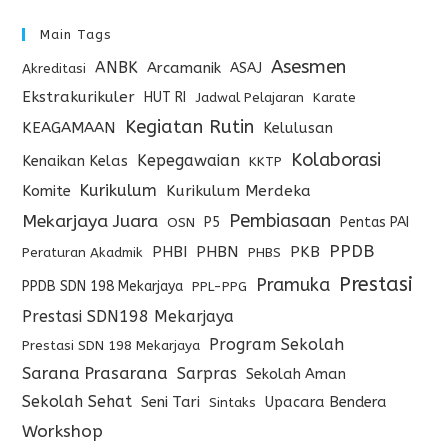
Main Tags
Asesmen
ANBK
Arcamanik
ASAJ
Akreditasi
Ekstrakurikuler
HUT RI
Jadwal Pelajaran
Karate
Kegiatan Rutin
KEAGAMAAN
Kelulusan
Kolaborasi
Kepegawaian
Kenaikan Kelas
KKTP
Kurikulum
Komite
Kurikulum Merdeka
Pembiasaan
Mekarjaya Juara
P5
Pentas PAI
OSN
PPDB
PHBI
PHBN
PKB
Peraturan Akadmik
PHBS
Prestasi
Pramuka
PPDB SDN 198 Mekarjaya
PPL-PPG
Prestasi SDN198 Mekarjaya
Program Sekolah
Prestasi SDN 198 Mekarjaya
Sarana Prasarana
Sarpras
Sekolah Aman
Sekolah Sehat
Seni Tari
Upacara Bendera
Sintaks
Workshop