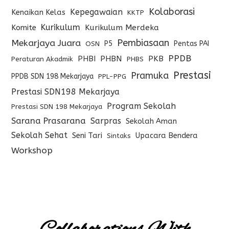
Kolaborasi
Kepegawaian
Kenaikan Kelas
KKTP
Kurikulum
Komite
Kurikulum Merdeka
Pembiasaan
Mekarjaya Juara
P5
Pentas PAI
OSN
PPDB
PHBI
PHBN
PKB
Peraturan Akadmik
PHBS
Prestasi
Pramuka
PPDB SDN 198 Mekarjaya
PPL-PPG
Prestasi SDN198 Mekarjaya
Program Sekolah
Prestasi SDN 198 Mekarjaya
Sarana Prasarana
Sarpras
Sekolah Aman
Sekolah Sehat
Seni Tari
Upacara Bendera
Sintaks
Workshop