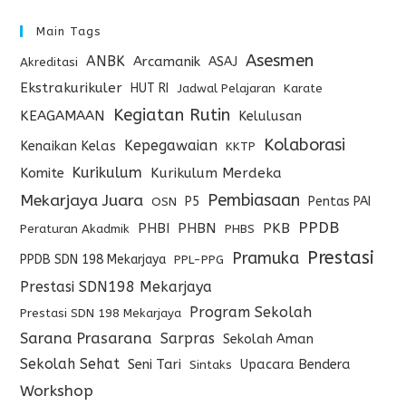
Main Tags
Asesmen
ANBK
Arcamanik
ASAJ
Akreditasi
Ekstrakurikuler
HUT RI
Jadwal Pelajaran
Karate
Kegiatan Rutin
KEAGAMAAN
Kelulusan
Kolaborasi
Kepegawaian
Kenaikan Kelas
KKTP
Kurikulum
Komite
Kurikulum Merdeka
Pembiasaan
Mekarjaya Juara
P5
Pentas PAI
OSN
PPDB
PHBI
PHBN
PKB
Peraturan Akadmik
PHBS
Prestasi
Pramuka
PPDB SDN 198 Mekarjaya
PPL-PPG
Prestasi SDN198 Mekarjaya
Program Sekolah
Prestasi SDN 198 Mekarjaya
Sarana Prasarana
Sarpras
Sekolah Aman
Sekolah Sehat
Seni Tari
Upacara Bendera
Sintaks
Workshop