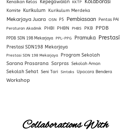
Kolaborasi
Kepegawaian
Kenaikan Kelas
KKTP
Kurikulum
Komite
Kurikulum Merdeka
Pembiasaan
Mekarjaya Juara
P5
Pentas PAI
OSN
PPDB
PHBI
PHBN
PKB
Peraturan Akadmik
PHBS
Prestasi
Pramuka
PPDB SDN 198 Mekarjaya
PPL-PPG
Prestasi SDN198 Mekarjaya
Program Sekolah
Prestasi SDN 198 Mekarjaya
Sarana Prasarana
Sarpras
Sekolah Aman
Sekolah Sehat
Seni Tari
Upacara Bendera
Sintaks
Workshop
Collaborations With