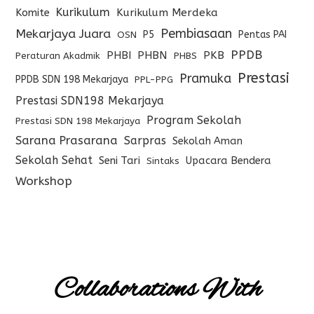
Kurikulum
Komite
Kurikulum Merdeka
Pembiasaan
Mekarjaya Juara
P5
Pentas PAI
OSN
PPDB
PHBI
PHBN
PKB
Peraturan Akadmik
PHBS
Prestasi
Pramuka
PPDB SDN 198 Mekarjaya
PPL-PPG
Prestasi SDN198 Mekarjaya
Program Sekolah
Prestasi SDN 198 Mekarjaya
Sarana Prasarana
Sarpras
Sekolah Aman
Sekolah Sehat
Seni Tari
Upacara Bendera
Sintaks
Workshop
Collaborations With