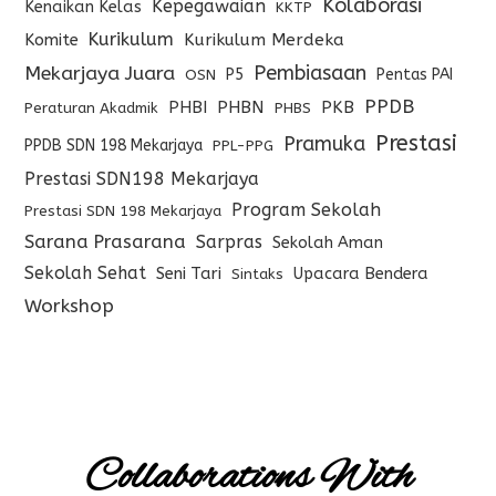
Kolaborasi
Kepegawaian
Kenaikan Kelas
KKTP
Kurikulum
Komite
Kurikulum Merdeka
Pembiasaan
Mekarjaya Juara
P5
Pentas PAI
OSN
PPDB
PHBI
PHBN
PKB
Peraturan Akadmik
PHBS
Prestasi
Pramuka
PPDB SDN 198 Mekarjaya
PPL-PPG
Prestasi SDN198 Mekarjaya
Program Sekolah
Prestasi SDN 198 Mekarjaya
Sarana Prasarana
Sarpras
Sekolah Aman
Sekolah Sehat
Seni Tari
Upacara Bendera
Sintaks
Workshop
Collaborations With