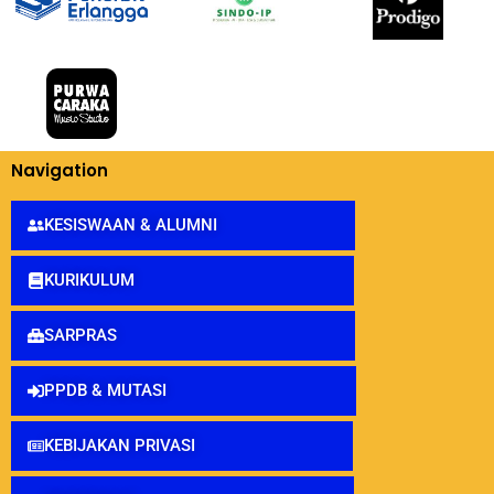
Navigation
KESISWAAN & ALUMNI
KURIKULUM
SARPRAS
PPDB & MUTASI
KEBIJAKAN PRIVASI