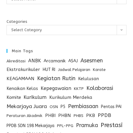
Categories
Select Category
Main Tags
Asesmen
ANBK
Arcamanik
ASAJ
Akreditasi
Ekstrakurikuler
HUT RI
Jadwal Pelajaran
Karate
Kegiatan Rutin
KEAGAMAAN
Kelulusan
Kolaborasi
Kepegawaian
Kenaikan Kelas
KKTP
Kurikulum
Komite
Kurikulum Merdeka
Pembiasaan
Mekarjaya Juara
P5
Pentas PAI
OSN
PPDB
PHBI
PHBN
PKB
Peraturan Akadmik
PHBS
Prestasi
Pramuka
PPDB SDN 198 Mekarjaya
PPL-PPG