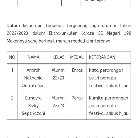
Dalam kejuaraan tersebut tergabung juga alumni Tahun
2022/2023 dalam Ektrakurikuler Karate SD Negeri 198
Mekarjaya yang berhasil meraih medali diantaranya :
NO
NAMA
KELAS
MEDALI
KETERANGAN
1
Amirah
Alumni
Emas
Kata perorangan
Nathania
22/23
putri pemula
Qurratu’aini
festival sabuk hijau
2
Elmayra
Alumni
Perak
Kumite perorangan
Rizky
22/23
putri pemula
Septriazani
festival sabuk hijau