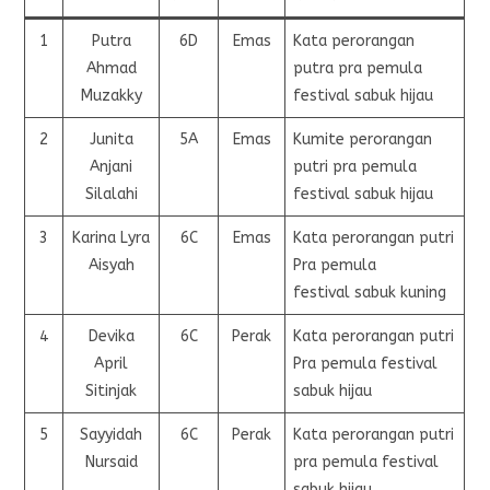
1
Putra
6D
Emas
Kata perorangan
Ahmad
putra pra pemula
Muzakky
festival sabuk hijau
2
Junita
5A
Emas
Kumite perorangan
Anjani
putri pra pemula
Silalahi
festival sabuk hijau
3
Karina Lyra
6C
Emas
Kata perorangan putri
Aisyah
Pra pemula
festival sabuk kuning
4
Devika
6C
Perak
Kata perorangan putri
April
Pra pemula festival
Sitinjak
sabuk hijau
5
Sayyidah
6C
Perak
Kata perorangan putri
Nursaid
pra pemula festival
sabuk hijau