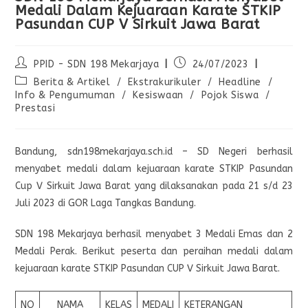
Medali Dalam Kejuaraan Karate STKIP
Pasundan CUP V Sirkuit Jawa Barat
PPID - SDN 198 Mekarjaya
24/07/2023
Berita & Artikel
/
Ekstrakurikuler
/
Headline
/
Info & Pengumuman
/
Kesiswaan
/
Pojok Siswa
/
Prestasi
Bandung, sdn198mekarjaya.sch.id – SD Negeri berhasil
menyabet medali dalam kejuaraan karate STKIP Pasundan
Cup V Sirkuit Jawa Barat yang dilaksanakan pada 21 s/d 23
Juli 2023 di GOR Laga Tangkas Bandung.
SDN 198 Mekarjaya berhasil menyabet 3 Medali Emas dan 2
Medali Perak. Berikut peserta dan peraihan medali dalam
kejuaraan karate STKIP Pasundan CUP V Sirkuit Jawa Barat.
NO
NAMA
KELAS
MEDALI
KETERANGAN