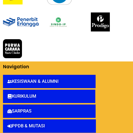
Navigation
KESISWAAN & ALUMNI
KURIKULUM
SARPRAS
PPDB & MUTASI