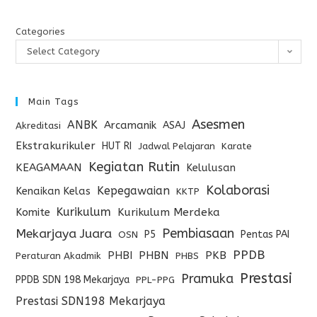
Categories
Select Category
Main Tags
Asesmen
ANBK
Arcamanik
ASAJ
Akreditasi
Ekstrakurikuler
HUT RI
Jadwal Pelajaran
Karate
Kegiatan Rutin
KEAGAMAAN
Kelulusan
Kolaborasi
Kepegawaian
Kenaikan Kelas
KKTP
Kurikulum
Komite
Kurikulum Merdeka
Pembiasaan
Mekarjaya Juara
P5
Pentas PAI
OSN
PPDB
PHBI
PHBN
PKB
Peraturan Akadmik
PHBS
Prestasi
Pramuka
PPDB SDN 198 Mekarjaya
PPL-PPG
Prestasi SDN198 Mekarjaya