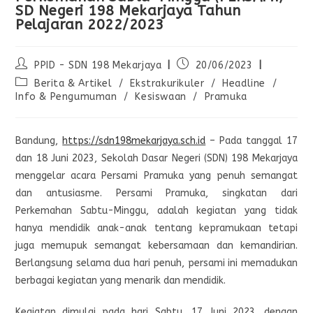
SD Negeri 198 Mekarjaya Tahun
Pelajaran 2022/2023
PPID - SDN 198 Mekarjaya
20/06/2023
Berita & Artikel
/
Ekstrakurikuler
/
Headline
/
Info & Pengumuman
/
Kesiswaan
/
Pramuka
Bandung,
https://sdn198mekarjaya.sch.id
– Pada tanggal 17
dan 18 Juni 2023, Sekolah Dasar Negeri (SDN) 198 Mekarjaya
menggelar acara Persami Pramuka yang penuh semangat
dan antusiasme. Persami Pramuka, singkatan dari
Perkemahan Sabtu-Minggu, adalah kegiatan yang tidak
hanya mendidik anak-anak tentang kepramukaan tetapi
juga memupuk semangat kebersamaan dan kemandirian.
Berlangsung selama dua hari penuh, persami ini memadukan
berbagai kegiatan yang menarik dan mendidik.
Kegiatan dimulai pada hari Sabtu, 17 Juni 2023, dengan