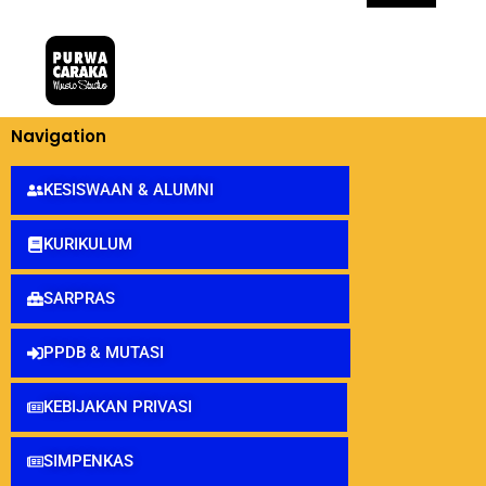
Navigation
KESISWAAN & ALUMNI
KURIKULUM
SARPRAS
PPDB & MUTASI
KEBIJAKAN PRIVASI
SIMPENKAS