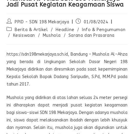
Jadi Pusat Kegiatan Keagamaan Siswa
PPID - SDN 198 Mekarjaya
01/08/2024
Berita & Artikel
/
Headline
/
Info & Pengumuman
/
Kesiswaan
/
Mushola
/
Sarana dan Prasarana
https://sdn198mekarjaya.sch.id, Bandung – Mushola Al-Ahza
yang berada di lingkungan Sekolah Dasar Negeri 198
Mekarjaya didirikan dan diresmikan pada saat kepemimpinan
Kepala Sekolah Bapak Dadang Saripudin, S.Pd, M.M.Pd pada
tahun 2017.
Mushola yang didirikan di atas lahan seluas 24 meter persegi
ini diharapkan dapat menjadi pusat kegiatan keagamaan
bagi siswa-siswi SDN 198 Mekarjaya. Dengan adanya mushola
ini, siswa dapat melaksanakan ibadah dengan lebih khusyuk
dan nyaman. Selain itu, mushola juga akan digunakan untuk