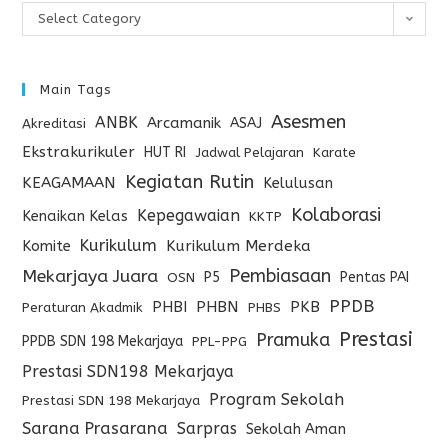
Select Category
Main Tags
Asesmen
ANBK
Arcamanik
ASAJ
Akreditasi
Ekstrakurikuler
HUT RI
Jadwal Pelajaran
Karate
Kegiatan Rutin
KEAGAMAAN
Kelulusan
Kolaborasi
Kepegawaian
Kenaikan Kelas
KKTP
Kurikulum
Komite
Kurikulum Merdeka
Pembiasaan
Mekarjaya Juara
P5
Pentas PAI
OSN
PPDB
PHBI
PHBN
PKB
Peraturan Akadmik
PHBS
Prestasi
Pramuka
PPDB SDN 198 Mekarjaya
PPL-PPG
Prestasi SDN198 Mekarjaya
Program Sekolah
Prestasi SDN 198 Mekarjaya
Sarana Prasarana
Sarpras
Sekolah Aman