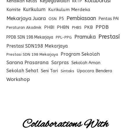
Kolaborasi
Kepegawaian
Kenaikan Kelas
KKTP
Kurikulum
Komite
Kurikulum Merdeka
Pembiasaan
Mekarjaya Juara
P5
Pentas PAI
OSN
PPDB
PHBI
PHBN
PKB
Peraturan Akadmik
PHBS
Prestasi
Pramuka
PPDB SDN 198 Mekarjaya
PPL-PPG
Prestasi SDN198 Mekarjaya
Program Sekolah
Prestasi SDN 198 Mekarjaya
Sarana Prasarana
Sarpras
Sekolah Aman
Sekolah Sehat
Seni Tari
Upacara Bendera
Sintaks
Workshop
Collaborations With