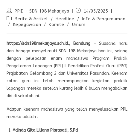
PPID - SDN 198 Mekarjaya
14/05/2025
Berita & Artikel
/
Headline
/
Info & Pengumuman
/
Kepegawaian
/
Komite
/
Umum
https://sdn198mekarjaya.sch.id., Bandung
– Suasana haru
dan bangga menyelimuti SDN 198 Mekarjaya hari ini, seiring
dengan pelepasan enam mahasiswa Program Praktik
Pengalaman Lapangan (PPL) II Pendidikan Profesi Guru (PPG)
Prajabatan Gelombang 2 dari Universitas Pasundan. Keenam
calon guru ini telah merampungkan kegiatan praktik
lapangan mereka setelah kurang lebih 6 bulan mengabdikan
diri di sekolah ini.
Adapun keenam mahasiswa yang telah menyelesaikan PPL
mereka adalah :
Adinda Gita Liliana Piarasati, S.Pd