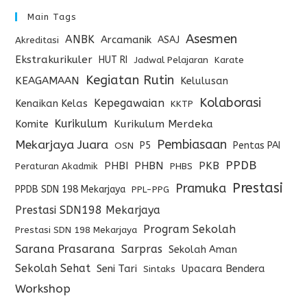
Main Tags
Asesmen
ANBK
Arcamanik
ASAJ
Akreditasi
Ekstrakurikuler
HUT RI
Jadwal Pelajaran
Karate
Kegiatan Rutin
KEAGAMAAN
Kelulusan
Kolaborasi
Kepegawaian
Kenaikan Kelas
KKTP
Kurikulum
Komite
Kurikulum Merdeka
Pembiasaan
Mekarjaya Juara
P5
Pentas PAI
OSN
PPDB
PHBI
PHBN
PKB
Peraturan Akadmik
PHBS
Prestasi
Pramuka
PPDB SDN 198 Mekarjaya
PPL-PPG
Prestasi SDN198 Mekarjaya
Program Sekolah
Prestasi SDN 198 Mekarjaya
Sarana Prasarana
Sarpras
Sekolah Aman
Sekolah Sehat
Seni Tari
Upacara Bendera
Sintaks
Workshop