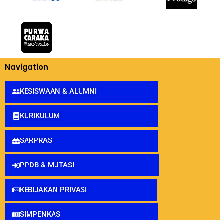
Navigation
KESISWAAN & ALUMNI
KURIKULUM
SARPRAS
PPDB & MUTASI
KEBIJAKAN PRIVASI
SIMPENKAS