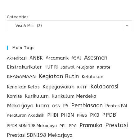
Categories
Visi & Misi (2)
Main Tags
Asesmen
ANBK
Arcamanik
ASAJ
Akreditasi
Ekstrakurikuler
HUT RI
Jadwal Pelajaran
Karate
Kegiatan Rutin
KEAGAMAAN
Kelulusan
Kolaborasi
Kepegawaian
Kenaikan Kelas
KKTP
Kurikulum
Komite
Kurikulum Merdeka
Pembiasaan
Mekarjaya Juara
P5
Pentas PAI
OSN
PPDB
PHBI
PHBN
PKB
Peraturan Akadmik
PHBS
Prestasi
Pramuka
PPDB SDN 198 Mekarjaya
PPL-PPG
Prestasi SDN198 Mekarjaya