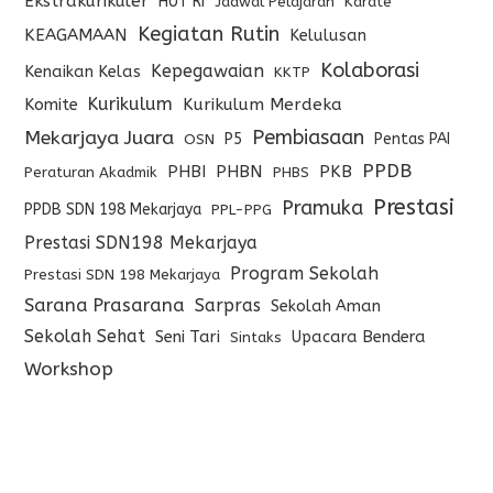
Ekstrakurikuler
HUT RI
Jadwal Pelajaran
Karate
Kegiatan Rutin
KEAGAMAAN
Kelulusan
Kolaborasi
Kepegawaian
Kenaikan Kelas
KKTP
Kurikulum
Komite
Kurikulum Merdeka
Pembiasaan
Mekarjaya Juara
P5
Pentas PAI
OSN
PPDB
PHBI
PHBN
PKB
Peraturan Akadmik
PHBS
Prestasi
Pramuka
PPDB SDN 198 Mekarjaya
PPL-PPG
Prestasi SDN198 Mekarjaya
Program Sekolah
Prestasi SDN 198 Mekarjaya
Sarana Prasarana
Sarpras
Sekolah Aman
Sekolah Sehat
Seni Tari
Upacara Bendera
Sintaks
Workshop